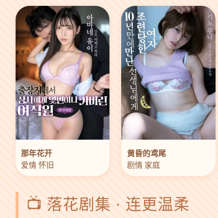
那年花开
黄昏的鸢尾
爱情 怀旧
剧情 家庭
📺 落花剧集 · 连更温柔