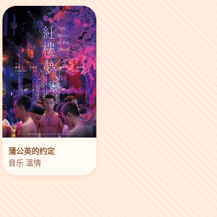
蒲公英的约定
音乐 温情