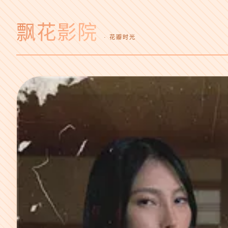
飘花影院
· 花瓣时光