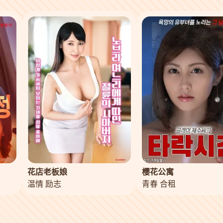
花店老板娘
樱花公寓
温情 励志
青春 合租