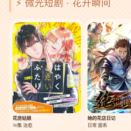
⚡ 微光短剧 · 花开瞬间
花房姑娘
她的花店日记
30集 治愈
日常 甜系