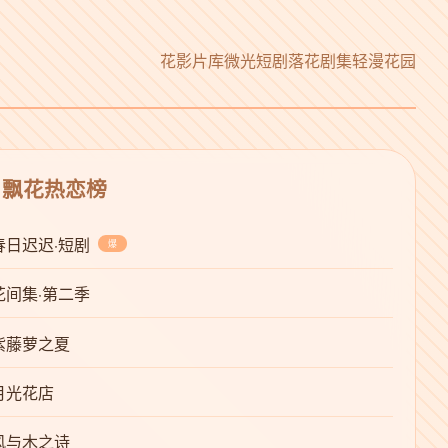
花影片库
微光短剧
落花剧集
轻漫花园
 飘花热恋榜
春日迟迟·短剧
爆
花间集·第二季
紫藤萝之夏
月光花店
风与木之诗