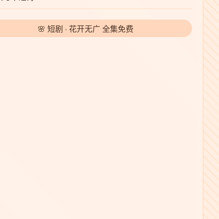
🌸 短剧 · 花开无广 全集免费