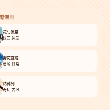
花瓣漫画
花与流星
校园 纯爱
野花庭院
治愈 日常
花葬列
奇幻 古风