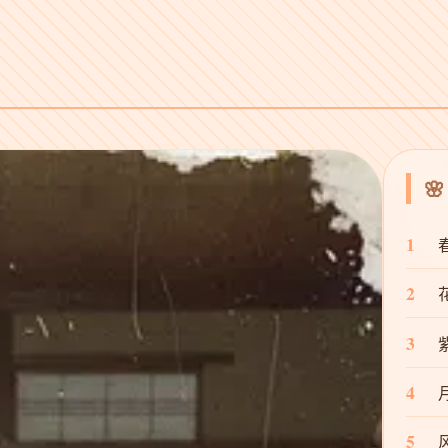

1
2
3
4
5