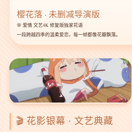
樱花落 · 未删减导演版
🌸 爱情 文艺
4K 修复版
独家花语
一段跨越四季的温柔爱恋，每一帧都像花瓣飘落。
🎬 花影银幕 · 文艺典藏