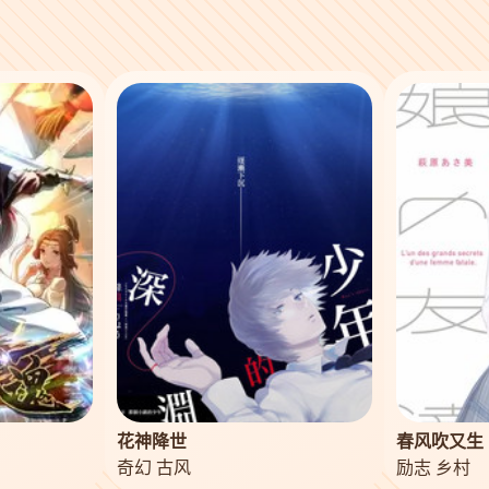
花神降世
春风吹又生
奇幻 古风
励志 乡村