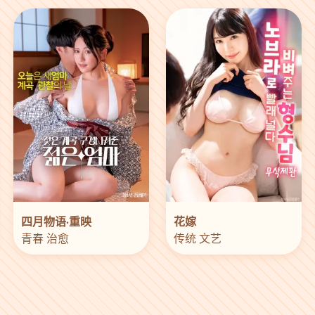
四月物语·重映
花嫁
青春 治愈
传统 文艺