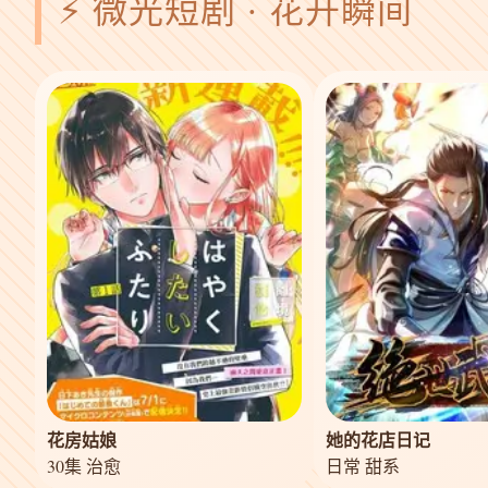
⚡ 微光短剧 · 花开瞬间
花房姑娘
她的花店日记
30集 治愈
日常 甜系