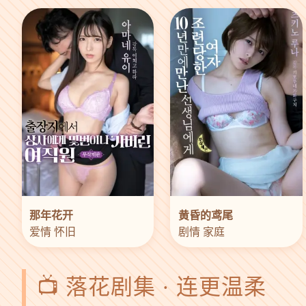
那年花开
黄昏的鸢尾
爱情 怀旧
剧情 家庭
📺 落花剧集 · 连更温柔