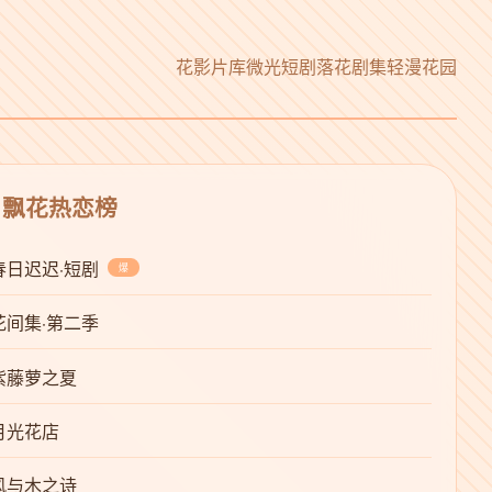
花影片库
微光短剧
落花剧集
轻漫花园
 飘花热恋榜
春日迟迟·短剧
爆
花间集·第二季
紫藤萝之夏
月光花店
风与木之诗