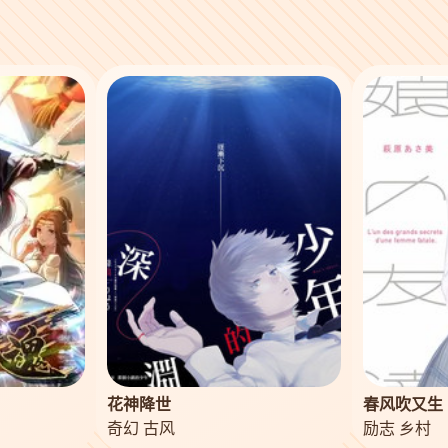
花神降世
春风吹又生
奇幻 古风
励志 乡村