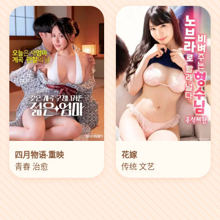
四月物语·重映
花嫁
青春 治愈
传统 文艺