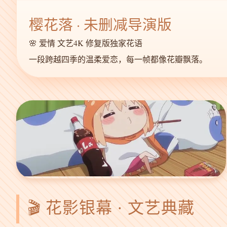
樱花落 · 未删减导演版
🌸 爱情 文艺
4K 修复版
独家花语
一段跨越四季的温柔爱恋，每一帧都像花瓣飘落。
🎬 花影银幕 · 文艺典藏