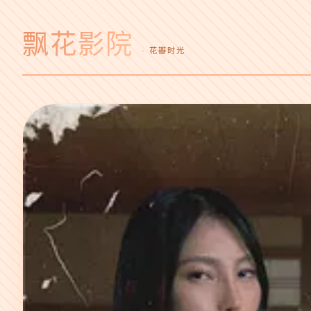
飘花影院
· 花瓣时光