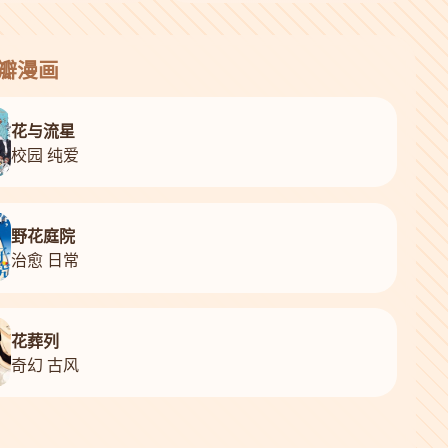
花瓣漫画
花与流星
校园 纯爱
野花庭院
治愈 日常
花葬列
奇幻 古风