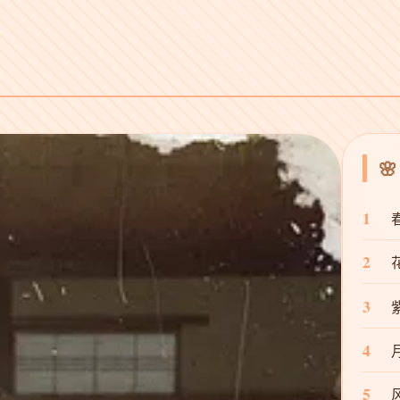

1
2
3
4
5