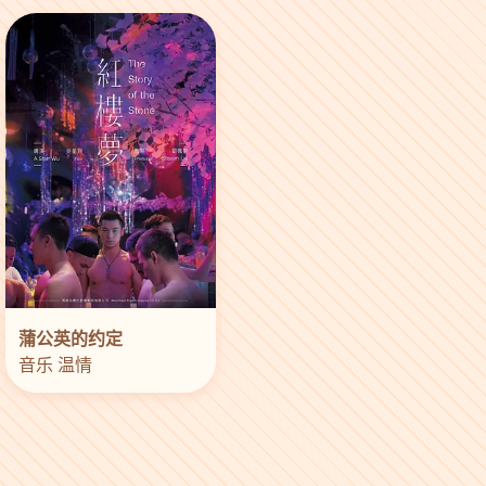
蒲公英的约定
音乐 温情