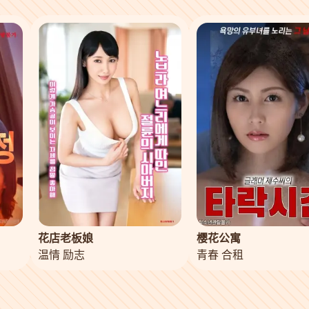
花店老板娘
樱花公寓
温情 励志
青春 合租