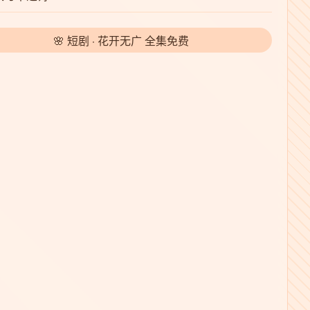
🌸 短剧 · 花开无广 全集免费