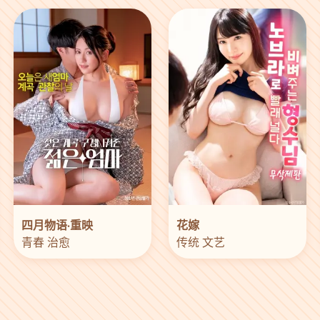
四月物语·重映
花嫁
青春 治愈
传统 文艺