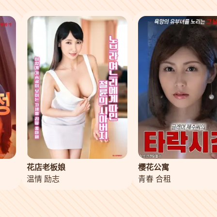
花店老板娘
樱花公寓
温情 励志
青春 合租