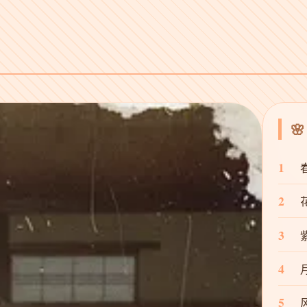

1
2
3
4
5