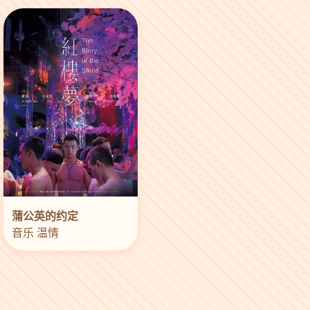
蒲公英的约定
音乐 温情