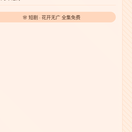
🌸 短剧 · 花开无广 全集免费