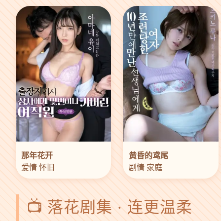
那年花开
黄昏的鸢尾
爱情 怀旧
剧情 家庭
📺 落花剧集 · 连更温柔