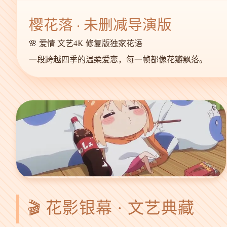
樱花落 · 未删减导演版
🌸 爱情 文艺
4K 修复版
独家花语
一段跨越四季的温柔爱恋，每一帧都像花瓣飘落。
🎬 花影银幕 · 文艺典藏