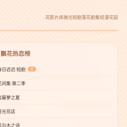
花影片库
微光短剧
落花剧集
轻漫花园
 飘花热恋榜
春日迟迟·短剧
爆
花间集·第二季
紫藤萝之夏
月光花店
风与木之诗