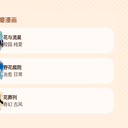
花瓣漫画
花与流星
校园 纯爱
野花庭院
治愈 日常
花葬列
奇幻 古风