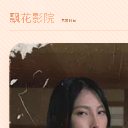
飘花影院
· 花瓣时光