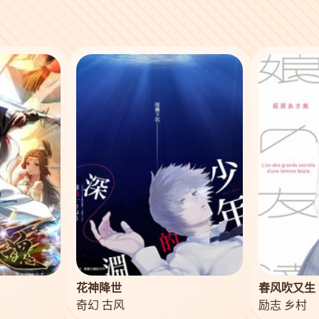
花神降世
春风吹又生
奇幻 古风
励志 乡村