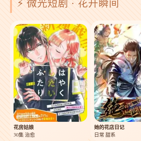
⚡ 微光短剧 · 花开瞬间
花房姑娘
她的花店日记
30集 治愈
日常 甜系