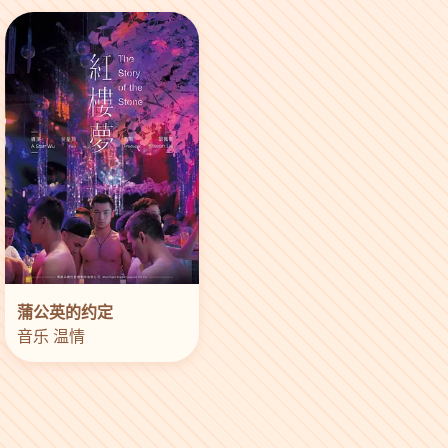
蒲公英的约定
音乐 温情