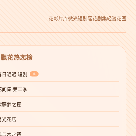
花影片库
微光短剧
落花剧集
轻漫花园
 飘花热恋榜
春日迟迟·短剧
爆
花间集·第二季
紫藤萝之夏
月光花店
风与木之诗