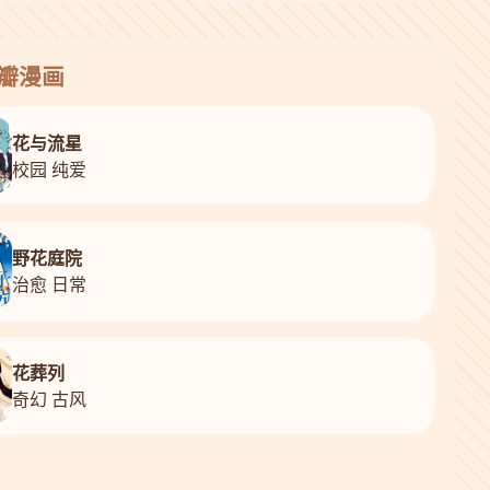
花瓣漫画
花与流星
校园 纯爱
野花庭院
治愈 日常
花葬列
奇幻 古风