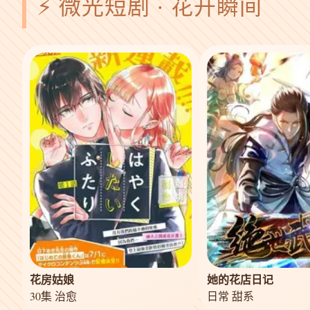
⚡ 微光短剧 · 花开瞬间
花房姑娘
她的花店日记
30集 治愈
日常 甜系