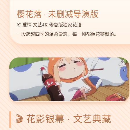
樱花落 · 未删减导演版
🌸 爱情 文艺
4K 修复版
独家花语
一段跨越四季的温柔爱恋，每一帧都像花瓣飘落。
🎬 花影银幕 · 文艺典藏