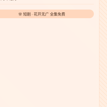
🌸 短剧 · 花开无广 全集免费