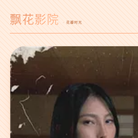
飘花影院
· 花瓣时光