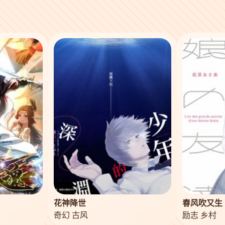
花神降世
春风吹又生
奇幻 古风
励志 乡村