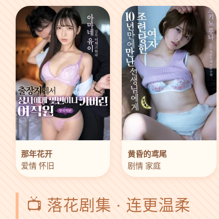
那年花开
黄昏的鸢尾
爱情 怀旧
剧情 家庭
📺 落花剧集 · 连更温柔