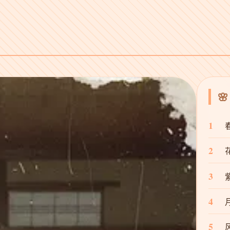

1
2
3
4
5