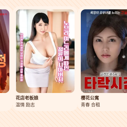
花店老板娘
樱花公寓
温情 励志
青春 合租