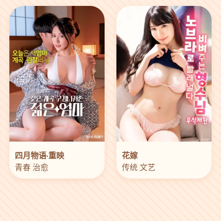
四月物语·重映
花嫁
青春 治愈
传统 文艺